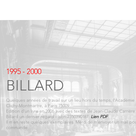
1995 - 2000
BILLARD
Quelques années de travail sur un lieu hors du temps, l'Académie 
Clichy-Montmartre, à Paris 75009.
Edition d'un livre en 2006 avec des textes de Jean-Claude Carrièr
Billard un dernier regard - Isbn 2350390187.
Lien PDF
Il m'en reste quelques exemplaires. Merci de m'envoyer un mail po
commande.