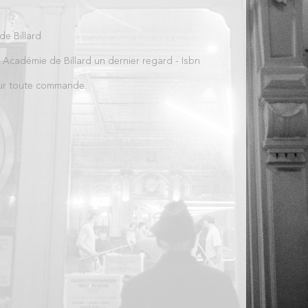
de Billard
. Académie de Billard un dernier regard - Isbn
our toute commande.