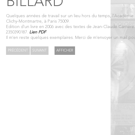
BILLARD
Quelques années de travail sur un lieu hors du temps, l'Académie 
Clichy-Montmartre, à Paris 75009.
Edition d'un livre en 2006 avec des textes de Jean-Claude Carrière
2350390187.
Lien PDF
Il m'en reste quelques exemplaires. Merci de m'envoyer un mail p
PRÉCÉDENT
SUIVANT
AFFICHER